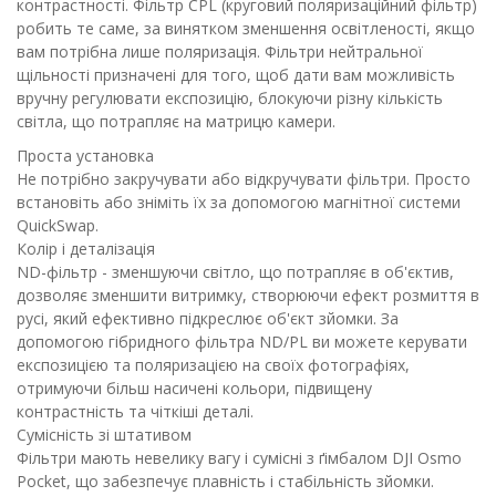
контрастності. Фільтр CPL (круговий поляризаційний фільтр)
робить те саме, за винятком зменшення освітленості, якщо
вам потрібна лише поляризація. Фільтри нейтральної
щільності призначені для того, щоб дати вам можливість
вручну регулювати експозицію, блокуючи різну кількість
світла, що потрапляє на матрицю камери.
Проста установка
Не потрібно закручувати або відкручувати фільтри. Просто
встановіть або зніміть їх за допомогою магнітної системи
QuickSwap.
Колір і деталізація
ND-фільтр - зменшуючи світло, що потрапляє в об'єктив,
дозволяє зменшити витримку, створюючи ефект розмиття в
русі, який ефективно підкреслює об'єкт зйомки. За
допомогою гібридного фільтра ND/PL ви можете керувати
експозицією та поляризацією на своїх фотографіях,
отримуючи більш насичені кольори, підвищену
контрастність та чіткіші деталі.
Сумісність зі штативом
Фільтри мають невелику вагу і сумісні з ґімбалом DJI Osmo
Pocket, що забезпечує плавність і стабільність зйомки.