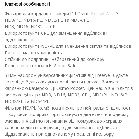
Ключові особливості
Фільтри для карданної камери DJI Osmo Pocket 4 та 3
ND8/PL, ND16/PL, ND32/PL та ND64/PL
ND8, ND16, ND32 та CPL
Використовуйте CPL для зменшення відблисків і
віддзеркалень
Використовуйте ND/PL для зменшення світла та відблисків
Пило та маслозахищеність
Стійкий до подряпин і нейтральний до кольору
Полегшена технологія GimbalSafe
З цим набором універсальних фільтрів від Freewell будьте
готові до будь-яких умов освітлення під час зйомки з
карданною камерою DJI Osmo Pocket. Цей набір з 8 фільтрів
включає фільтри ND8, ND16, ND32, CPL, ND8/PL, ND16/PL,
ND32/PL та ND64/PL.
Фільтри ND/PL (комбіновані фільтри нейтральної щільності
+ круговий поляризатор) поєднують два ефекти в одному:
зменшення світлопоглинання від похмурих до яскравих
сонячних днів і поляризацію для мінімізації відблисків і
віддзеркалень при одночасному посиленні кольору і