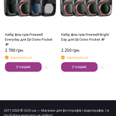
Набір фільтрів Freewell
Набір фільтрів Freewell Bright
Everyday для DJI Osmo Pocket
Day для DJI Osmo Pocket 4P
4P
2 700
грн.
2 250
грн.
Закінчується
Закінчується
У кошик
У кошик
2017-2026 © GOX.ua — Магазин для фотографів і відеографів, та
YouTube-канал про це добро!