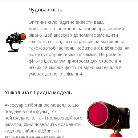
Чудова якість
Оптичне скло, здатне вивести вашу
майстерність знімання на новий професійний
рівень. Цей аксесуар допомагає зменшити
кількість світла, що потрапляє на матрицю, а
також запобігає появі небажаних відблисків, які
можуть погіршити якість знімків. Це робить
фільтр ідеальним пристроєм для створення
чітких та якісних фото та відео матеріалів в
умовах денного знімання
Унікальна гібридна модель
Аксесуар є гібридною моделлю, що
поєднує в собі функції як
нейтрального, так і поляризаційного
фільтра, який дозволить позбавити
кадр від зайвих відблисків і
відбивання на неметалічних