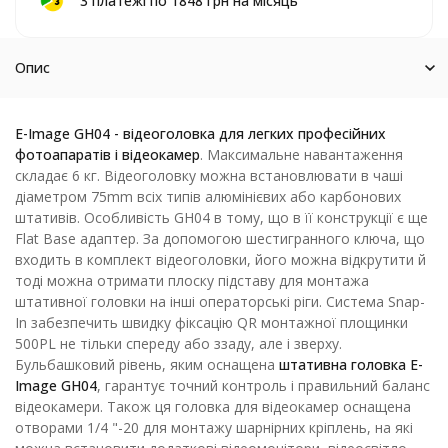
3 платежі по 1848 грн на місяць
Опис
E-Image GH04 - відеоголовка для легких професійних
фотоапаратів і відеокамер
. Максимальне навантаження
складає 6 кг. Відеоголовку можна встановлювати в чаші
діаметром 75mm всіх типів алюмінієвих або карбонових
штативів. Особливість GH04 в тому, що в її конструкції є ще
Flat Base адаптер. За допомогою шестигранного ключа, що
входить в комплект відеоголовки, його можна відкрутити й
тоді можна отримати плоску підставу для монтажа
штативної головки на інші операторські ріги. Система Snap-
In забезпечить швидку фіксацію QR монтажної площинки
500PL не тільки спереду або ззаду, але і зверху.
Бульбашковий рівень, яким оснащена
штативна головка E-
Image GH04
, гарантує точний контроль і правильний баланс
відеокамери. Також ця головка для відеокамер оснащена
отворами 1/4 "-20 для монтажу шарнірних кріплень, на які