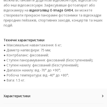
можна встановити додаткові відеомонітори, відеосвітло
або інші відеоаксесуари. Зафіксувавши фотоапарат або
відеокамеру на
відеоголівці E-Image GH04
, ви можете
створювати прекрасні панорамні фотознімки та відеокадри
природних пейзажів, спортивних заходів, концертів та інших
подій.
Технічні характеристики
● Максимальне навантаження: 6 кг;
● Діаметр напівсфери: 75 мм;
● Контрбаланс: фіксований;
● Ступені панорамування: фіксований (безступеневий);
● Ступені нахилу: фіксований (безступеневий);
● Діапазон нахилу: від -70° до +90°;
● Робоча температура: від -40° до +80°;
● Вага: 1.5 кг.
Характеристики