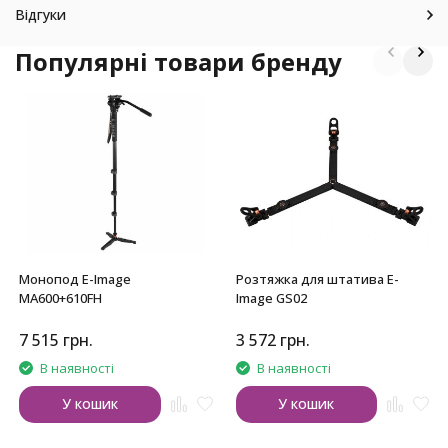
Відгуки
Популярні товари бренду
Монопод E-Image
Розтяжка для штатива E-
MA600+610FH
Image GS02
7 515
грн.
3 572
грн.
В наявності
В наявності
У кошик
У кошик