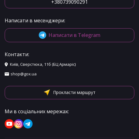
+380739090291
Написати в месенджери:
Написати в Telegram
Контакти:
Київ, Сверстюка, 11б (БЦ Армаріс)
shop@gox.ua
Прокласти маршрут
Ми в соціальних мережах: