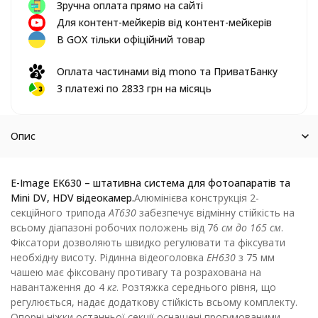
Зручна оплата прямо на сайті
Для контент-мейкерів від контент-мейкерів
В GOX тільки офіційний товар
Оплата частинами від mono та ПриватБанку
3 платежі по 2833 грн на місяць
Опис
E-Image EK630 – штативна система для фотоапаратів та
Mini DV, HDV відеокамер.
Алюмінієва конструкція 2-
секційного трипода
AT630
забезпечує відмінну стійкість на
всьому діапазоні робочих положень від 76
см до 165 см
.
Фіксатори дозволяють швидко регулювати та фіксувати
необхідну висоту. Рідинна відеоголовка
EH630
з 75 мм
чашею має фіксовану противагу та розрахована на
навантаження до 4
кг
. Розтяжка середнього рівня, що
регулюється, надає додаткову стійкість всьому комплекту.
Опорні ніжки останньої секції оснащені прогумованими