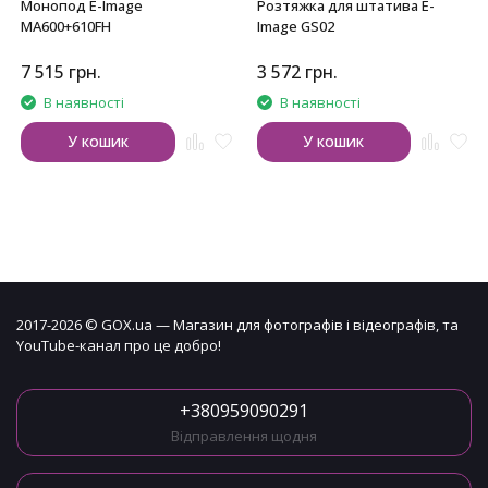
Монопод E-Image
Розтяжка для штатива E-
MA600+610FH
Image GS02
7 515
грн.
3 572
грн.
В наявності
В наявності
У кошик
У кошик
2017-2026 © GOX.ua — Магазин для фотографів і відеографів, та
YouTube-канал про це добро!
+380959090291
Відправлення щодня