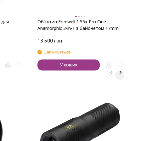
r для
Об'єктив Freewell 1.55x Pro Cine
Anamorphic 3-in-1 з байонетом 17mm
13 500
грн.
1
Закінчується
У кошик
О
A