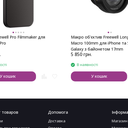
ewell Pro Filmmaker для
Макро об'єктив Freewell Lon
Pro
Macro 100mm для iPhone та
Galaxy з байонетом 17mm
.
5 850
грн.
ості
В наявності
У кошик
У кошик
г товаров
Допомога
Інформа
ви
Доставка
Магазин