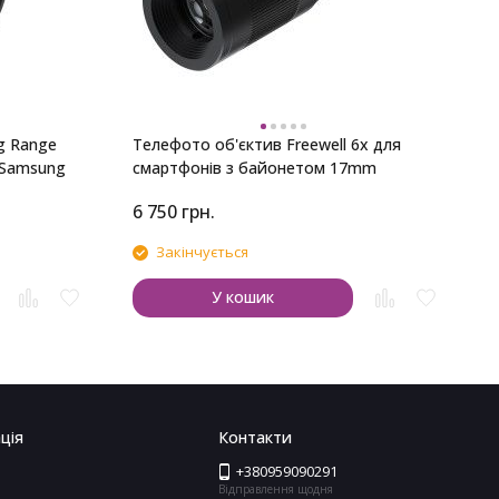
g Range
Телефото об'єктив Freewell 6x для
 Samsung
смартфонів з байонетом 17mm
6 750
грн.
1
Закінчується
У кошик
ція
Контакти
+380959090291
Відправлення щодня