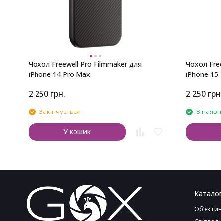
Чохол Freewell Pro Filmmaker для
Чохол Fre
iPhone 14 Pro Max
iPhone 15 
2 250
грн.
2 250
грн
Закінчується
В наявн
У кошик
Катало
Обʼєкти