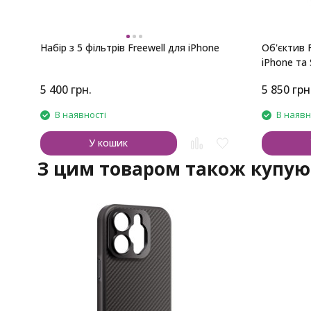
Набір з 5 фільтрів Freewell для iPhone
Об'єктив 
iPhone та
5 400
грн.
5 850
грн
В наявності
В наявн
У кошик
З цим товаром також купую