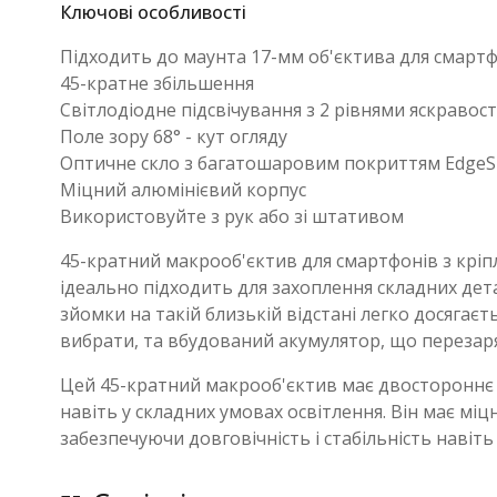
Ключові особливості
Підходить до маунта 17-мм об'єктива для смарт
45-кратне збільшення
Світлодіодне підсвічування з 2 рівнями яскравост
Поле зору 68° - кут огляду
Оптичне скло з багатошаровим покриттям EdgeS
Міцний алюмінієвий корпус
Використовуйте з рук або зі штативом
45-кратний макрооб'єктив для смартфонів з крі
ідеально підходить для захоплення складних дета
зйомки на такій близькій відстані легко досягаєт
вибрати, та вбудований акумулятор, що перезаря
Цей 45-кратний макрооб'єктив має двостороннє ба
навіть у складних умовах освітлення. Він має мі
забезпечуючи довговічність і стабільність навіть