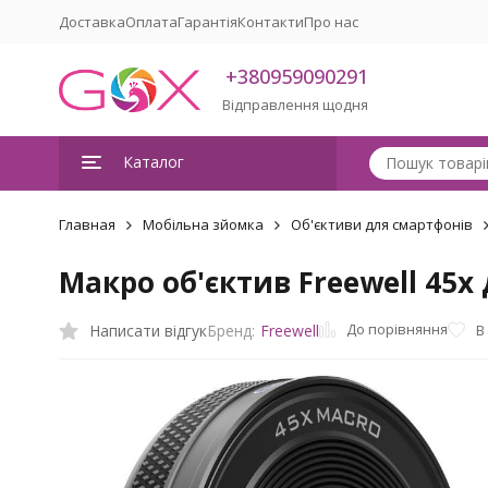
Доставка
Оплата
Гарантія
Контакти
Про нас
+380959090291
Відправлення щодня
Каталог
Главная
Мобільна зйомка
Об'єктиви для смартфонів
Макро об'єктив Freewell 45
До порівняння
Написати відгук
В
Бренд:
Freewell