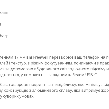
фонів
і
harp
пленням 17 мм від Freewell перетворює ваш телефон на
лей і текстур, з різким фокусуванням, починаючи з практ
ься за допомогою вбудованого світлодіодного підсвічуван
джається, у комплекті із зарядним кабелем USB-C
гатошарове покриття антивідблиску, яке мінімізує відбл
цну конструкцію з алюмінієвого сплаву, яка витримує жор
 у суворих умовах.