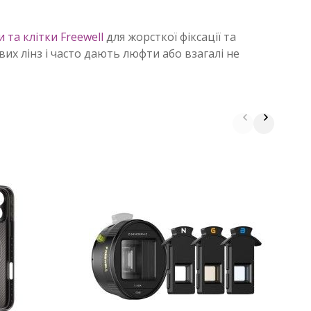
 та клітки Freewell
для жорсткої фіксації та
их лінз і часто дають люфти або взагалі не
О
A