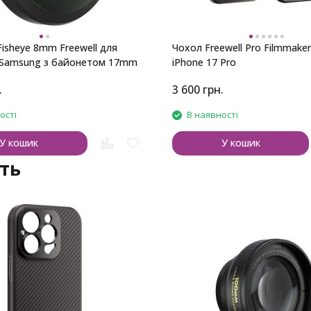
Fisheye 8mm Freewell для
Чохол Freewell Pro Filmmake
 Samsung з байонетом 17mm
iPhone 17 Pro
.
3 600
грн.
ості
В наявності
У кошик
У кошик
ть