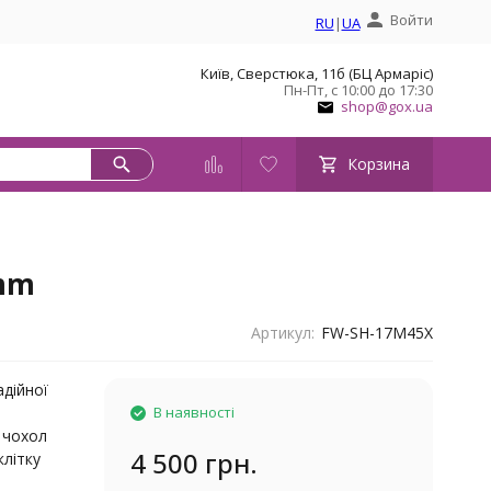
Войти
RU
|
UA
Київ, Сверстюка, 11б (БЦ Армаріс)
Пн-Пт, с 10:00 до 17:30
shop@gox.ua
Корзина
7mm
Артикул:
FW-SH-17M45X
адійної
В наявності
 чохол
4 500 грн.
клітку