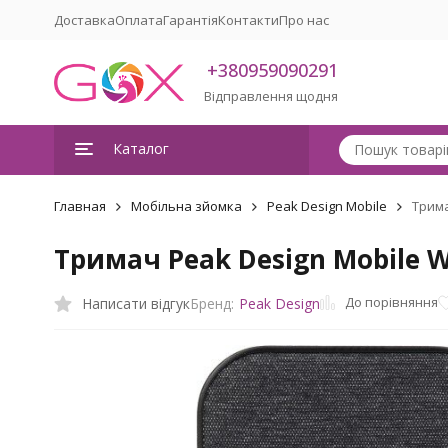
Доставка
Оплата
Гарантія
Контакти
Про нас
+380959090291
Відправлення щодня
Каталог
Главная
Мобільна зйомка
Peak Design Mobile
Трима
Тримач Peak Design Mobile W
До порівняння
Написати відгук
Бренд:
Peak Design