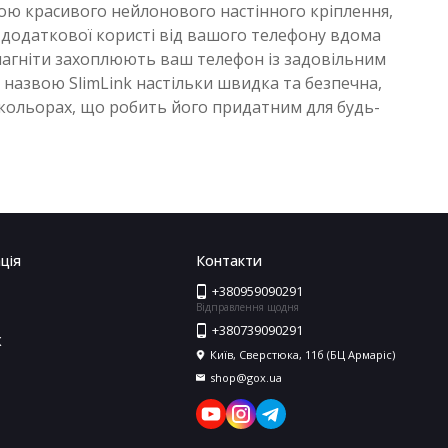
огою красивого нейлонового настінного кріплення,
ал додаткової користі від вашого телефону вдома
 магніти захоплюють ваш телефон із задовільним
назвою SlimLink настільки швидка та безпечна,
 кольорах, що робить його придатним для будь-
ція
Контакти
+380959090291
Відправлення щодня
+380739090291
X
Київ, Сверстюка, 11б (БЦ Армаріс)
shop@gox.ua