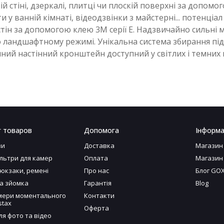
ій стіні, дзеркалі, плитці чи плоскій поверхні за допом
 у ванній кімнаті, відеодзвінки з майстерні... потенці
стін за допомогою клею 3M серії E. Надзвичайно сильні
ландшафтному режимі. Унікальна система збирання під 
ний настінний кронштейн доступний у світлих і темних
г товаров
Допомога
Інформа
ви
Доставка
Магазин
ільтри для камер
Оплата
Магазин
рюкзаки, ремені
Про нас
Блог GO
а зйомка
Гарантія
Blog
ери моментального
Контакти
stax
Оферта
ля фото та відео