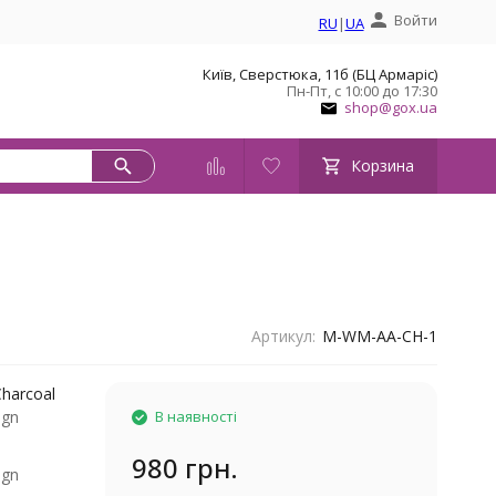
Войти
RU
|
UA
Київ, Сверстюка, 11б (БЦ Армаріс)
Пн-Пт, с 10:00 до 17:30
shop@gox.ua
Корзина
Артикул:
M-WM-AA-CH-1
harcoal
ign
В наявності
980 грн.
ign