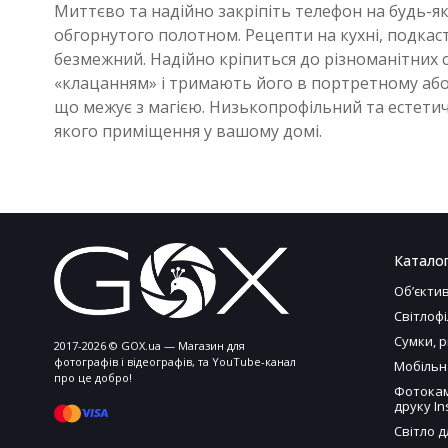
Миттєво та надійно закріпіть телефон на будь-як
обгорнутого полотном. Рецепти на кухні, подкасти
безмежний. Надійно кріпиться до різноманітних 
«клацанням» і тримають його в портретному або 
що межує з магією. Низькопрофільний та естетич
якого приміщення у вашому домі.
Катало
Обʼєкти
Світлоф
Сумки, 
2017-2026 © GOX.ua — Магазин для
фотографів і відеографів, та YouTube-канал
Мобільн
про це добро!
Фотокам
друку In
Світло д