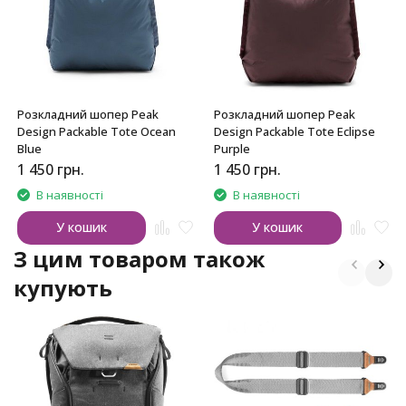
Розкладний шопер Peak
Розкладний шопер Peak
Design Packable Tote Ocean
Design Packable Tote Eclipse
Blue
Purple
1 450
грн.
1 450
грн.
В наявності
В наявності
У кошик
У кошик
З цим товаром також
купують