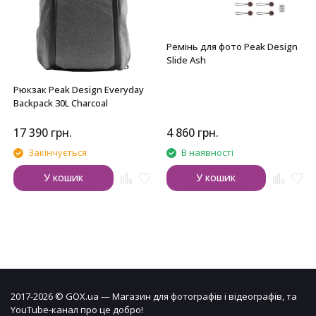
Ремінь для фото Peak Design
Slide Ash
Рюкзак Peak Design Everyday
Backpack 30L Charcoal
17 390
грн.
4 860
грн.
Закінчується
В наявності
У кошик
У кошик
2017-2026 © GOX.ua — Магазин для фотографів і відеографів, та
YouTube-канал про це добро!