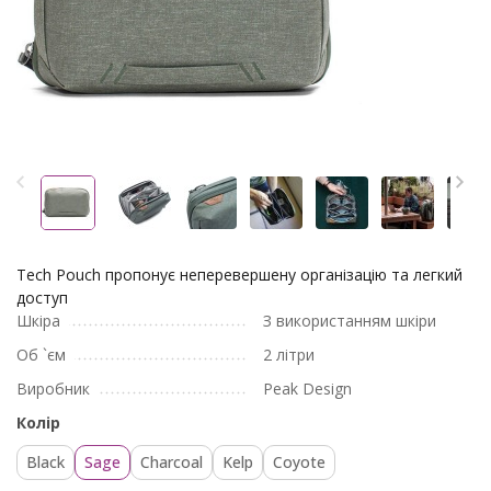
Tech Pouch пропонує неперевершену організацію та легкий
доступ
Шкіра
З використанням шкіри
Об `єм
2 літри
Виробник
Peak Design
Колір
Black
Sage
Charcoal
Kelp
Coyote