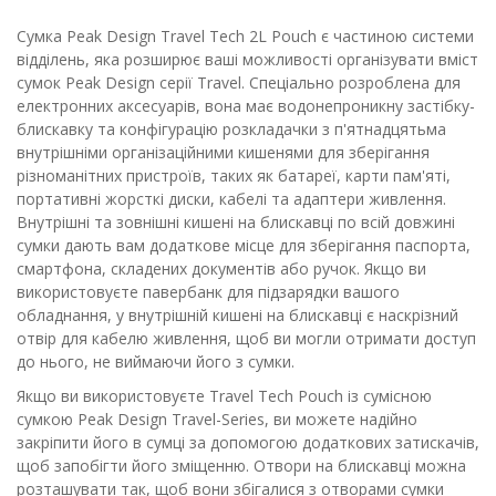
Сумка Peak Design Travel Tech 2L Pouch є частиною системи
відділень, яка розширює ваші можливості організувати вміст
сумок Peak Design серії Travel. Спеціально розроблена для
електронних аксесуарів, вона має водонепроникну застібку-
блискавку та конфігурацію розкладачки з п'ятнадцятьма
внутрішніми організаційними кишенями для зберігання
різноманітних пристроїв, таких як батареї, карти пам'яті,
портативні жорсткі диски, кабелі та адаптери живлення.
Внутрішні та зовнішні кишені на блискавці по всій довжині
сумки дають вам додаткове місце для зберігання паспорта,
смартфона, складених документів або ручок. Якщо ви
використовуєте павербанк для підзарядки вашого
обладнання, у внутрішній кишені на блискавці є наскрізний
отвір для кабелю живлення, щоб ви могли отримати доступ
до нього, не виймаючи його з сумки.
Якщо ви використовуєте Travel Tech Pouch із сумісною
сумкою Peak Design Travel-Series, ви можете надійно
закріпити його в сумці за допомогою додаткових затискачів,
щоб запобігти його зміщенню. Отвори на блискавці можна
розташувати так, щоб вони збігалися з отворами сумки