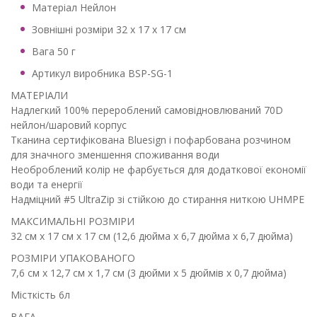
Матеріал Нейлон
Зовнішні розміри 32 х 17 х 17 см
Вага 50 г
Артикул виробника BSP-SG-1
МАТЕРІАЛИ
Надлегкий 100% перероблений самовідновлюваний 70D
нейлон/шаровий корпус
Тканина сертифікована Bluesign і пофарбована розчином
для значного зменшення споживання води
Необроблений колір не фарбується для додаткової економії
води та енергії
Надміцний #5 UltraZip зі стійкою до стирання ниткою UHMPE
МАКСИМАЛЬНІ РОЗМІРИ
32 см x 17 см x 17 см (12,6 дюйма x 6,7 дюйма x 6,7 дюйма)
РОЗМІРИ УПАКОВАНОГО
7,6 см x 12,7 см x 1,7 см (3 дюйми x 5 дюймів x 0,7 дюйма)
Місткість 6л
ВАГА