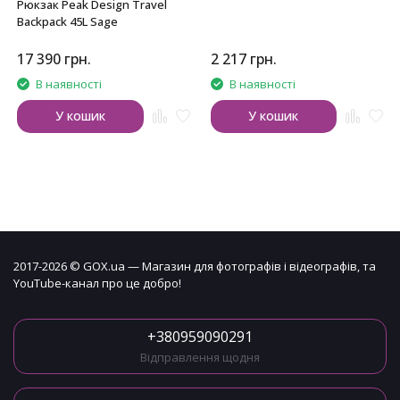
Рюкзак Peak Design Travel
Backpack 45L Sage
17 390
грн.
2 217
грн.
В наявності
В наявності
У кошик
У кошик
2017-2026 © GOX.ua — Магазин для фотографів і відеографів, та
YouTube-канал про це добро!
+380959090291
Відправлення щодня