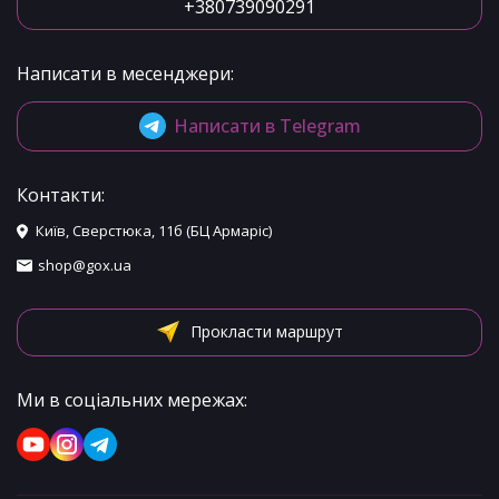
+380739090291
Написати в месенджери:
Написати в Telegram
Контакти:
Київ, Сверстюка, 11б (БЦ Армаріс)
shop@gox.ua
Прокласти маршрут
Ми в соціальних мережах: