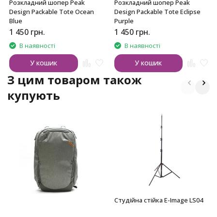
Розкладний шопер Peak
Розкладний шопер Peak
Design Packable Tote Ocean
Design Packable Tote Eclipse
Blue
Purple
1 450
грн.
1 450
грн.
В наявності
В наявності
У кошик
У кошик
З цим товаром також
купують
Студійна стійка E-Image LS04