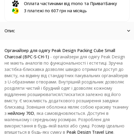
Оплата частинами від mono та ПриватБанку
3 платежі по 607 грн на місяць
Опис
Органайзер для одягу Peak Design Packing Cube Small
Charcoal (BPC-S-CH-1)
- органайзери для одягу Peak Design
не мають аналогів по функціональності і естетиці. Зручна
застібка-блискавка дозволяє швидко отримати доступ до
вмісту, на відміну від стандартних пакувальних органайзерів
з U-образними отворами. Внутрішній роздільник дозволяє
розділяти чистий і брудний одяг і дозволяє кожному
відділенню розширюватися/стискатися залежно від його
вмісту. Є можливість додаткового розширення завдяки
блискавці. Зовнішня оболонка являє собою красиву тканину
з
нейлону 70D
, яка самовідновлюється. Доступні в
маленькому і середньому розмірах. Розроблені для
використання в будь-якій валізі або сумці. Розмір ідеально
впишеться в будь-яку сумку в
Peak Design Travel Line
.