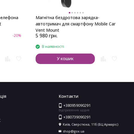
телефона
Магнітна бездротова зарядка-
t
автотримач для смартфону Mobile Car
Vent Mount
5 980
грн.
1
-20%
В наявності
У кошик
ція
Контакти
+380959090291
Відправлення щодня
+380739090291
X
Київ, Сверстюка, 11б (БЦ Армаріс)
shop@gox.ua