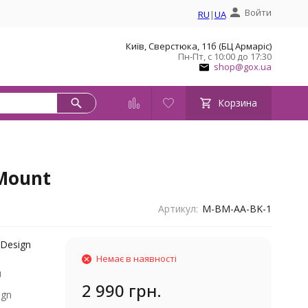
Войти
RU
|
UA
Київ, Сверстюка, 11б (БЦ Армаріс)
Пн-Пт, с 10:00 до 17:30
shop@gox.ua
Корзина
 Mount
Артикул:
M-BM-AA-BK-1
Design
Немає в наявності
я
2 990 грн.
ign