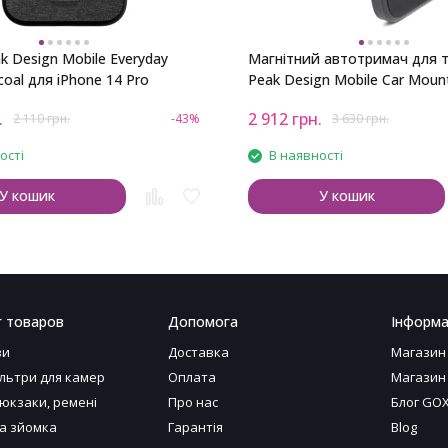
k Design Mobile Everyday
Магнітний автотримач для 
oal для iPhone 14 Pro
Peak Design Mobile Car Moun
.
2 912
грн.
2 110
грн.
-43%
3 630
грн.
ості
В наявності
У кошик
У кошик
г товаров
Допомога
Інформа
ви
Доставка
Магазин
ільтри для камер
Оплата
Магазин
рюкзаки, ремені
Про нас
Блог GO
а зйомка
Гарантія
Blog