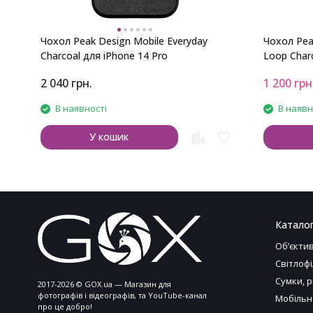
Чохол Peak Design Mobile Everyday
Чохол Pea
Charcoal для iPhone 14 Pro
Loop Charc
2 040
грн.
1 200
грн
В наявності
В наявн
У кошик
Катало
Обʼєкти
Світлоф
Сумки, 
2017-2026 © GOX.ua — Магазин для
фотографів і відеографів, та YouTube-канал
Мобільн
про це добро!