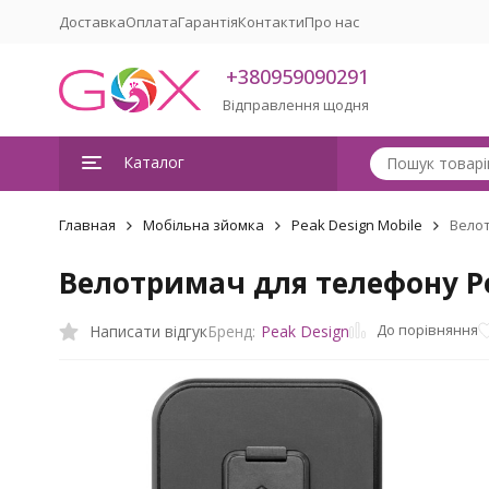
Доставка
Оплата
Гарантія
Контакти
Про нас
+380959090291
Відправлення щодня
Каталог
Главная
Мобільна зйомка
Peak Design Mobile
Велот
Велотримач для телефону Pea
До порівняння
Написати відгук
Бренд:
Peak Design