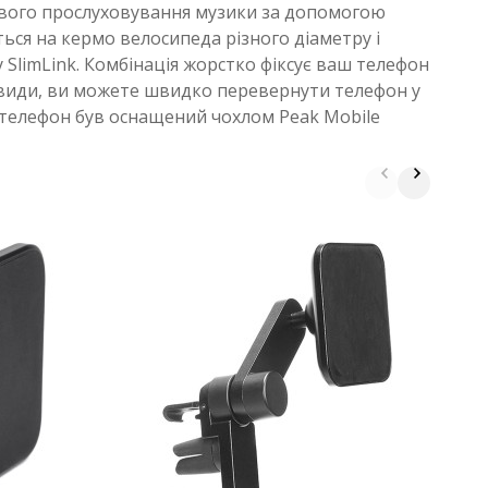
кового прослуховування музики за допомогою
ься на кермо велосипеда різного діаметру і
 SlimLink. Комбінація жорстко фіксує ваш телефон
аєвиди, ви можете швидко перевернути телефон у
 телефон був оснащений чохлом Peak Mobile
Ч
L