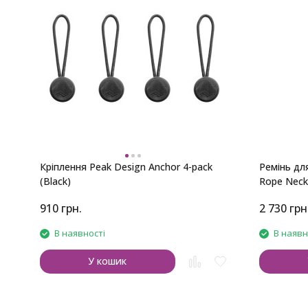
Кріплення Peak Design Anchor 4-pack
Ремінь дл
(Black)
Rope Neck
910
грн.
2 730
грн
В наявності
В наявн
У кошик