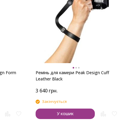
Ш
D
ign Form
Ремінь для камери Peak Design Cuff
Leather Black
3 640
грн.
4
Закінчується
У кошик