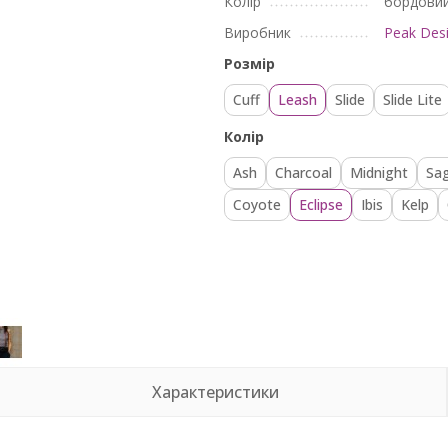
Колір
бордови
Виробник
Peak Des
Розмір
Cuff
Leash
Slide
Slide Lite
Колір
Ash
Charcoal
Midnight
Sa
Coyote
Eclipse
Ibis
Kelp
Характеристики