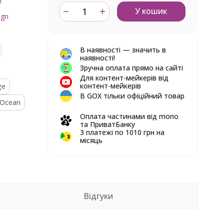
й
У кошик
ign
В наявності — значить в
наявності!
Зручна оплата прямо на сайті
Для контент-мейкерів від
контент-мейкерів
ge
В GOX тільки офіційний товар
Ocean
Оплата частинами від mono
та ПриватБанку
3 платежі по 1010 грн на
місяць
Відгуки