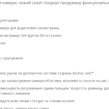
 камери, новий Leash поєднує продуману функціональні
гуляторами.
камери для додаткових налаштувань.
их витримує 200 фунтів (90 кг) кожен.
кою.
до скручування.
нією рукою за допомогою системи з'єднань Anchor Link™.
о налаштування камери/об'єктива, можливість носити на шиї, пл
 виконувати регулювання одним пальцем. Укоротіть ремінець для с
тивного знімання.
ідати всім типам статури та стилям носіння.
я легкої, універсальної сумки.