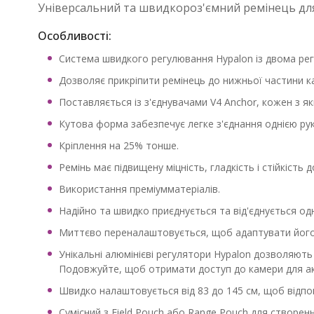
Універсальний та швидкороз'ємний ремінець для
Особливості:
Система швидкого регулювання Hypalon із двома ре
Дозволяє прикріпити ремінець до нижньої частини 
Поставляється із з'єднувачами V4 Anchor, кожен з як
Кутова форма забезпечує легке з'єднання однією ру
Кріплення на 25% тонше.
Ремінь має підвищену міцність, гладкість і стійкість 
Використання преміумматеріалів.
Надійно та швидко приєднується та від'єднується од
Миттєво переналаштовується, щоб адаптувати його д
Унікальні алюмінієві регулятори Hypalon дозволяють
Подовжуйте, щоб отримати доступ до камери для ак
Швидко налаштовується від 83 до 145 см, щоб відпов
Сумісний з Field Pouch або Range Pouch для створенн