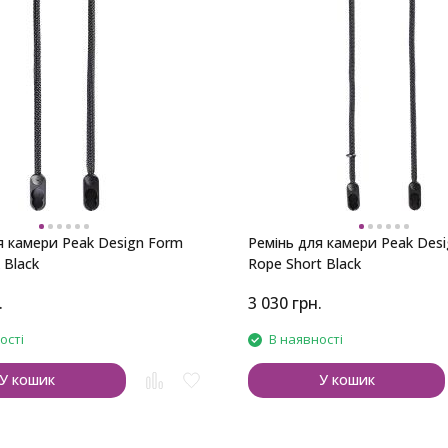
я камери Peak Design Form
Ремінь для камери Peak Des
 Black
Rope Short Black
.
3 030
грн.
ості
В наявності
У кошик
У кошик