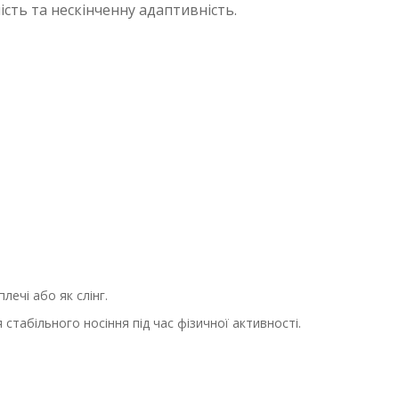
сть та нескінченну адаптивність.
ечі або як слінг.
табільного носіння під час фізичної активності.