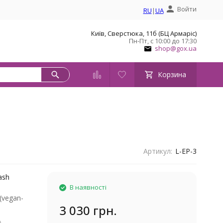
Войти
RU
|
UA
Київ, Сверстюка, 11б (БЦ Армаріс)
Пн-Пт, с 10:00 до 17:30
shop@gox.ua
Корзина
Артикул:
L-EP-3
ash
В наявності
(vegan-
3 030 грн.