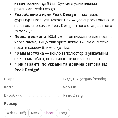
навантаження до 82 кг. Сумісні з усіма іншими
ременями Peak Design.
Розроблено з нуля Peak Design
— мотузка,
фурнітура і корпуси Anchor Link — усе спроєктовано та
виготовлено самим Peak Design, нічого стандартного
"з полиці".
Повна довжина 103.5 см
— оптимально для носіння
через плече, якщо твій зріст нижче 170 см або хочеш
носити камеру ближче до тіла.
10 мм мотузка
— нейлон і поліестер із унікальним
плетінням: м'яка, не натирає, не ковзає з плеча.
1 рік гарантії по Україні та довічна світова від
Peak Design!
Шкіра
Відсутня (vegan-friendly)
Колір
чорний
Виробник
Peak Design
Розмір
Wrist (Cuff)
Neck
Short
Long