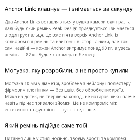
Anchor Link: клацнув — і знімається за секунду
Два Anchor Links вставляються у вушка камери один раз, а
далі будь-який ремінь Peak Design приєднується і знімається
в один рух пальця. Це вже п'ята версія Anchor Link. Із
кольором під ремінь та найтонші в історії лінійки, але такі
самі надійні — кожен Anchor витримує понад 90 кг, а увесь
ремінь — 82 кг. Будь-яка камера в безпеці.
Мотузка, яку розробили, а не просто купили
Мотузка 10 мм у діаметрі, зроблена з нейлону і поліестеру
фірмовим плетінням — без швів, без оброблених країв.
М'яка на дотик, не твердіє на холоді, не натирає шию і плече
навіть під час тривалої зйомки. Це не компроміс між
естетикою та функцією — тут є і те, і інше.
Який ремінь підійде саме тобі
Питання лише у стилі носіння, твоєму зрості та комплекції.