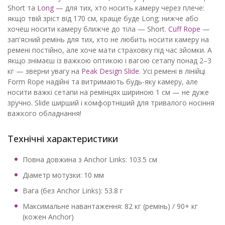
Short та
Long
— для тих, хто носить камеру через плече:
якщо твій зріст від 170 см, краще буде Long; нижче або
хочеш носити камеру ближче до тіла — Short.
Cuff Rope
—
зап'ясний ремінь для тих, хто не любить носити камеру на
ремені постійно, але хоче мати страховку під час зйомки. А
якщо знімаєш із важкою оптикою і вагою сетапу понад 2–3
кг — зверни увагу на
Peak Design Slide
. Усі ремені в лінійці
Form Rope надійні та витримають будь-яку камеру, але
носити важкі сетапи на ремінцях шириною 1 см — не дуже
зручно. Slide ширший і комфортніший для тривалого носіння
важкого обладнання!
Технічні характеристики
Повна довжина з Anchor Links: 103.5 см
Діаметр мотузки: 10 мм
Вага (без Anchor Links): 53.8 г
Максимальне навантаження: 82 кг (ремінь) / 90+ кг
(кожен Anchor)