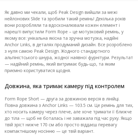
Як давно ми чекали, щоб Peak Design вийшли за межі
нейлонових Slide та зробили такий ремінь! Декілька років
вони розробляли та вдосконалювали кожен елемент і
нарешті випустили Form Rope – це мотузковий ремінь, у
якому все: унікальна якісна та зручна мотузка, надійні
Anchor Links, в деталях продуманий дизайн. Все розроблено
з нуля самою Peak Design. Жодного стандартного
альпіністського шнура, жодної наявної фурнітури. Результат
— надійний ремінь, який витримає будь-що, та яким
приємно користуватися щодня.
Довжина, яка тримає камеру під контролем
Form Rope Short — друга за довжиною версія в лінійці.
Повна довжина з Anchor Links — 103.5 см. Це ремінь для тих,
хто носить камеру через плече, але хоче тримати її ближче
до тіла — щоб не боталась і не заважала під час руху. Якщо
твій зріст нижче 170 см або просто віддаєш перевагу
компактнішому носінню — це твій варіант.