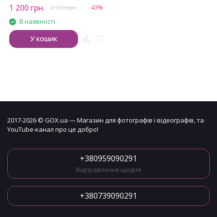
1 200
грн.
2 110
грн.
-43%
В наявності
У кошик
2017-2026 © GOX.ua — Магазин для фотографів і відеографів, та
YouTube-канал про це добро!
+380959090291
Відправлення щодня
+380739090291