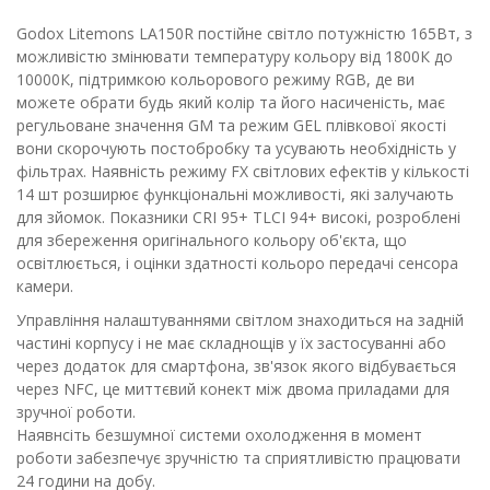
Godox Litemons LA150R постійне світло потужністю 165Вт, з
можливістю змінювати температуру кольору від 1800К до
10000К, підтримкою кольорового режиму RGB, де ви
можете обрати будь який колір та його насиченість, має
регульоване значення GM та режим GEL плівкової якості
вони скорочують постобробку та усувають необхідність у
фільтрах. Наявність режиму FX світлових ефектів у кількості
14 шт розширює функціональні можливості, які залучають
для зйомок. Показники CRI 95+ TLCI 94+ високі, розроблені
для збереження оригінального кольору об'єкта, що
освітлюється, і оцінки здатності кольоро передачі сенсора
камери.
Управління налаштуваннями світлом знаходиться на задній
частині корпусу і не має складнощів у їх застосуванні або
через додаток для смартфона, зв'язок якого відбувається
через NFC, це миттєвий конект між двома приладами для
зручної роботи.
Наявнсіть безшумної системи охолодження в момент
роботи забезпечує зручністю та сприятливістю працювати
24 години на добу.