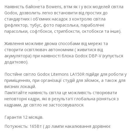
Наявність байонета Bowens, втім як і у всіх моделей світла
Godox, дозволить легко встановити від простих до
стандартних і об'ємних насадок з контролю світла
(рефлектор, тубус, фото парасолька, параболічні
парасольки, софтбокси, стрипбоксти, октобокси та інше).
Живлення можливе двома способами від мережі та
створити освітлювач автономним ( живитися від
акумулятора) при наявності блока Godox DBP-V (купується
додатково).
Постійне світло Godox Litemons LA150R підійде для роботи у
приміщеннях, при організації студій для зйомок, а також для
виїзних локацій.
Пам’ятайте наявність світла це можливість створювати
неповторні кадри, які в результаті глобальна різняться з
кадрами, де світло не застосовувалося.
Гарантія 12 місяців.
Потужність: 165Вт ( до лампи накалювання дорівнює