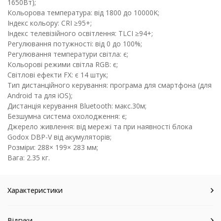
1650Вт);
Кольорова температура: від 1800 до 10000K;
Індекс кольору: CRI ≥95+;
Індекс телевізійного освітлення: TLCI ≥94+;
Регулювання потужності: від 0 до 100%;
Регулювання температури світла: є;
Кольорові режими світла RGB: є;
Світлові ефекти FX: є 14 штук;
Тип дистанційного керування: програма для смартфона (для
Android та для iOS);
Дистанція керування Bluetooth: макс.30м;
Безшумна система охолодження: є;
Джерело живлення: від мережі та при наявності блока
Godox DBP-V від акумуляторів;
Розміри: 288× 199× 283 мм;
Вага: 2.35 кг.
Характеристики
Відгуки