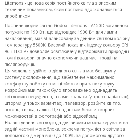
Litemons - це нова серія постійного світла з високим
технічним показником, який постійно вдосконалюється
виробником.
Постійне діодне світло Godox Litemons LA150D загальною
потужністю 190 Вт, що відповідає 1900 Вт для лампи
накалювання, має збалансовану за денним світлом колірну
температуру 5600K. Високий показник індексу кольору CRI
96 і TLCI 97 дозволяє освітлювачу відтворювати природні і
точні кольори, значно економлячи ваш час і гроші на
післяпродукції.
Ця модель студійного діодного світла має безшумну
систему охолодження, що забезпечує максимально
комфортну роботу на місці зйомки при запису звуку.
Розробниками також було впроваджено одинадцять
світлових спецефектів, а саме: спалахи (у трьох варіантах),
шторми (у трьох варіантах), телевізор, розбите світло,
вогонь, свічка, салют. Це надає вам більше творчих
можливостей в фотографії або відеозйомці.
Налаштування світлодіода для зйомки можна керувати на
задній частині моноблока, зокрема потужністю світла за
допомогою дімера від 0 до 100%, за допомогою другого