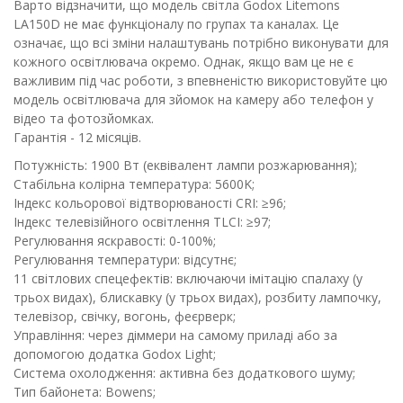
Варто відзначити, що модель світла Godox Litemons
LA150D не має функціоналу по групах та каналах. Це
означає, що всі зміни налаштувань потрібно виконувати для
кожного освітлювача окремо. Однак, якщо вам це не є
важливим під час роботи, з впевненістю використовуйте цю
модель освітлювача для зйомок на камеру або телефон у
відео та фотозйомках.
Гарантія - 12 місяців.
Потужність: 1900 Вт (еквівалент лампи розжарювання);
Стабільна колірна температура: 5600K;
Індекс кольорової відтворюваності CRI: ≥96;
Індекс телевізійного освітлення TLCI: ≥97;
Регулювання яскравості: 0-100%;
Регулювання температури: відсутнє;
11 світлових спецефектів: включаючи імітацію спалаху (у
трьох видах), блискавку (у трьох видах), розбиту лампочку,
телевізор, свічку, вогонь, феєрверк;
Управління: через діммери на самому приладі або за
допомогою додатка Godox Light;
Система охолодження: активна без додаткового шуму;
Тип байонета: Bowens;