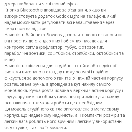
дімера вибирається світловий ефект.
Кнопка Bluetooth відповідає за з'єднання, якщо ви
використовуєте додаток Godox Light на телефоні, який
надає можливість регулювати всі налаштування через
смартфон на відстані.
Наявність байонета Bowens дозволить легко встановити
від простих до стандартних і об'ємних насадок для
контролю світла (рефлектор, тубус, фотозонтик,
параболічні зонтики, софтбокси, стріпбокси, октобокси та
інше).
Наявність кріплення для студійного стійки або підвісної
системи виконано в стандартному розмірі і надійно
фіксується за допомогою гвинта. У нижній частині корпусу
розташована ручка, відповідна за кут нахилу самого
моноблока. Ручка розташована у верхній частині корпусу і
слугує зручним засобом утримання при зміні кута нахилу
освітлювача, так як для роботи це є необхідним.
Ця модель студійного світла виготовлена в металевому
корпусі, що надає йому надійність, а її компактні розміри та
легкий вага роблять його зручним і легким у використанні
як у студіях, так і за їх межами.