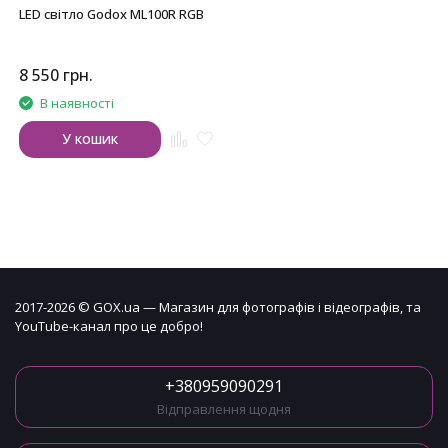
LED світло Godox ML100R RGB
8 550
грн.
В наявності
У кошик
2017-2026 © GOX.ua — Магазин для фотографів і відеографів, та
YouTube-канал про це добро!
+380959090291
Відправлення щодня