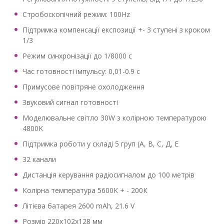
Стробоскопічний режим: 100Hz
Підтримка компенсації експозиції +- 3 ступені з кроком
1/3
Режим синхронізації до 1/8000 с
Час готовності імпульсу: 0,01-0.9 с
Примусове повітряне охолодження
Звуковий сигнал готовності
Моделювальне світло 30W з колірною температурою
4800K
Підтримка роботи у складі 5 груп (А, В, С, Д, Е
32 канали
Дистанція керування радіосигналом до 100 метрів
Колірна температура 5600К + - 200К
Літієва батарея 2600 mAh, 21.6 V
Розмір 220х102х128 мм