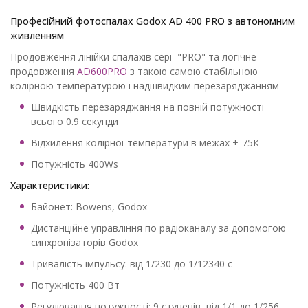
Професійний фотоспалах Godox AD 400 PRO з автономним
живленням
Продовження лінійки спалахів серії "PRO" та логічне
продовження
AD600PRO
з такою самою стабільною
колірною температурою і надшвидким перезаряджанням
Швидкість перезаряджання на повній потужності
всього 0.9 секунди
Відхилення колірної температури в межах +-75К
Потужність 400Ws
Характеристики:
Байонет: Bowens, Godox
Дистанційне управління по радіоканалу за допомогою
синхронізаторів Godox
Тривалість імпульсу: від 1/230 до 1/12340 с
Потужність 400 Вт
Регулювання потужності: 9 ступенів, від 1/1 до 1/256