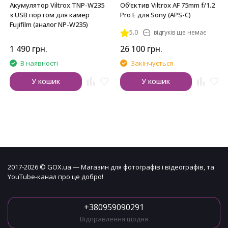
Акумулятор Viltrox TNP-W235
Обʼєктив Viltrox AF 75mm f/1.2
з USB портом для камер
Pro E для Sony (APS-C)
Fujifilm (аналог NP-W235)
5.0
відгуків ще немає
1 490
грн.
26 100
грн.
В наявності
Закінчується
У кошик
У кошик
2017-2026 © GOX.ua — Магазин для фотографів і відеографів, та
YouTube-канал про це добро!
+380959090291
Відправлення щодня