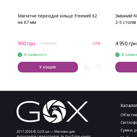
Магнітне перехідне кільце Freewell 62
Змінний N
на 67 мм
2-5 стопів
900
грн.
4 950
грн
1 320
грн.
-32%
В наявності
В наявн
У кошик
Катало
Обʼєкти
Світлоф
Сумки, 
2017-2026 © GOX.ua — Магазин для
фотографів і відеографів, та YouTube-канал