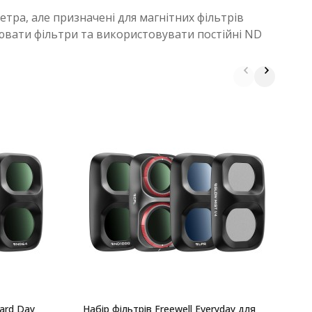
етра, але призначені для магнітних фільтрів
нювати фільтри та використовувати постійні ND
Н
I
dard Day
Набір фільтрів Freewell Everyday для