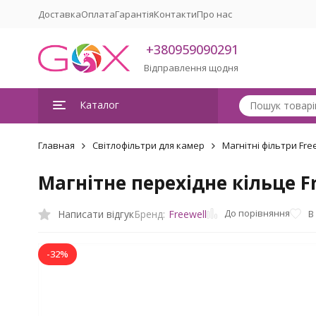
Доставка
Оплата
Гарантія
Контакти
Про нас
+380959090291
Відправлення щодня
Каталог
Главная
Світлофільтри для камер
Магнітні фільтри Fre
Магнітне перехідне кільце Fr
До порівняння
Написати відгук
В
Бренд:
Freewell
-32%