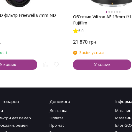
D фільтр Freewell 67mm ND
Обʼєктив Viltrox AF 13mm f/1
Fujifilm
5.0
.
21 870
грн.
ості
Закінчується
У кошик
У кошик
г товаров
Допомога
Інформа
ви
Доставка
Магазин
ільтри для камер
Оплата
Магазин
рюкзаки, ремені
Про нас
Блог GO