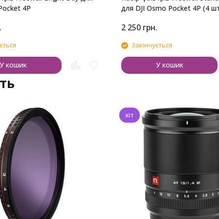
Pocket 4P
для DJI Osmo Pocket 4P (4 шт
.
2 250
грн.
ється
Закінчується
У кошик
У кошик
ть
хіт