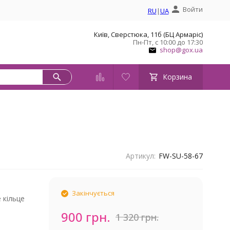
Войти
RU
|
UA
Київ, Сверстюка, 11б (БЦ Армаріс)
Пн-Пт, с 10:00 до 17:30
shop@gox.ua
Корзина
Артикул:
FW-SU-58-67
Закінчується
 кільце
900 грн.
1 320 грн.