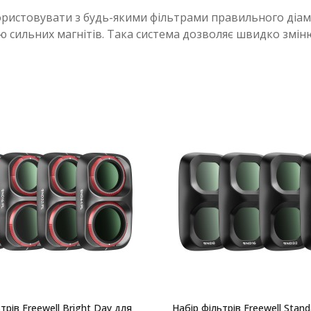
икористовувати з будь-якими фільтрами правильного діам
ою сильних магнітів. Така система дозволяє швидко змі
трів Freewell Bright Day для
Набір фільтрів Freewell Stan