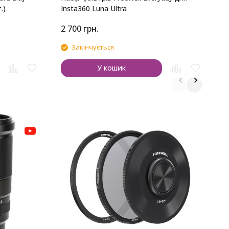
.)
Insta360 Luna Ultra
2 700
грн.
3
Закінчується
У кошик
У
с