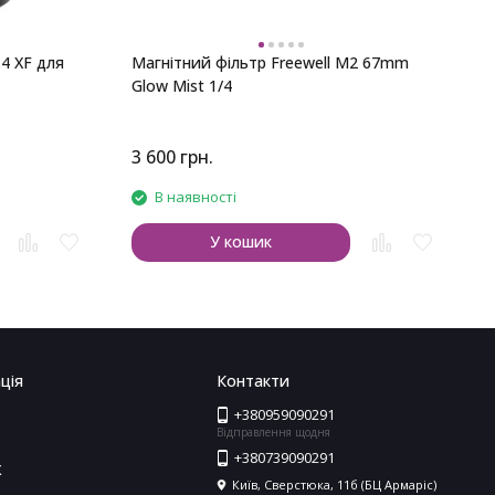
.4 XF для
Магнітний фільтр Freewell M2 67mm
Glow Mist 1/4
3 600
грн.
1
В наявності
У кошик
ція
Контакти
+380959090291
Відправлення щодня
+380739090291
X
Київ, Сверстюка, 11б (БЦ Армаріс)