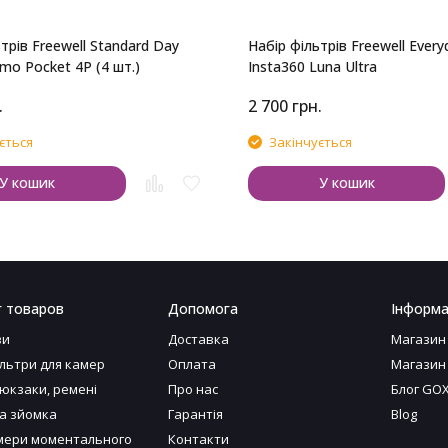
трів Freewell Standard Day
Набір фільтрів Freewell Every
mo Pocket 4P (4 шт.)
Insta360 Luna Ultra
.
2 700
грн.
ється
Закінчується
У кошик
У кошик
г товаров
Допомога
Інформа
ви
Доставка
Магазин
ільтри для камер
Оплата
Магазин
рюкзаки, ремені
Про нас
Блог GO
а зйомка
Гарантія
Blog
ери моментального
Контакти