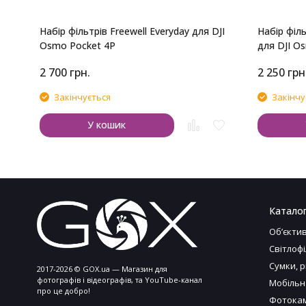
Набір фільтрів Freewell Everyday для DJI
Набір філь
Osmo Pocket 4P
для DJI Os
2 700
грн.
2 250
грн
Закінчується
Закінчу
У кошик
Катало
Обʼєкти
Світлоф
Сумки, 
2017-2026 © GOX.ua — Магазин для
фотографів і відеографів, та YouTube-канал
Мобільн
про це добро!
Фотокам