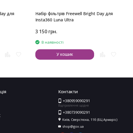
day для
Набір фільтрів Freewell Bright Day для
Insta360 Luna Ultra
3 150
грн.
2
В наявності
У кошик
ція
Контакти
+380959090291
Відправлення щодня
+380739090291
X
Київ, Сверстюка, 11б (БЦ Армаріс)
shop@gox.ua