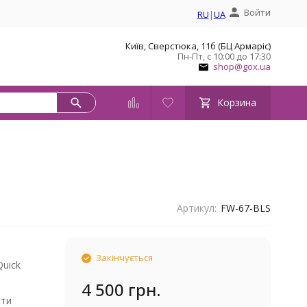
Войти
RU
|
UA
Київ, Сверстюка, 11б (БЦ Армаріс)
Пн-Пт, с 10:00 до 17:30
shop@gox.ua
Корзина
Артикул:
FW-67-BLS
Закінчується
Quick
4 500 грн.
кти