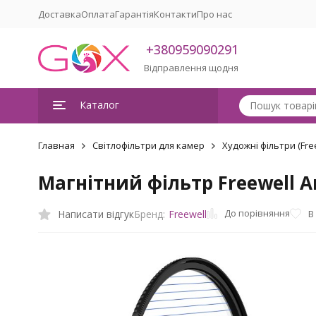
Доставка
Оплата
Гарантія
Контакти
Про нас
+380959090291
Відправлення щодня
Каталог
Главная
Світлофільтри для камер
Художні фільтри (Free
Магнітний фільтр Freewell 
До порівняння
Написати відгук
В
Бренд:
Freewell