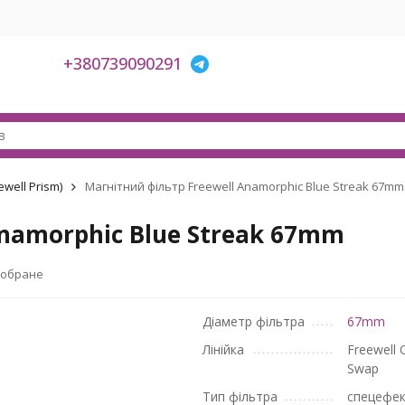
+380739090291
well Prism)
Магнітний фільтр Freewell Anamorphic Blue Streak 67mm
Anamorphic Blue Streak 67mm
 обране
Діаметр фільтра
67mm
Лінійка
Freewell 
Swap
Тип фільтра
спецефе