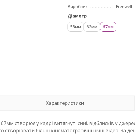
Виробник
Freewell
Діаметр
58мм
62мм
67мм
Характеристики
 67мм створює у кадрі витягнуті сині.
відблисків у джер
 створювати більш кінематографічні нічні відео. За ден