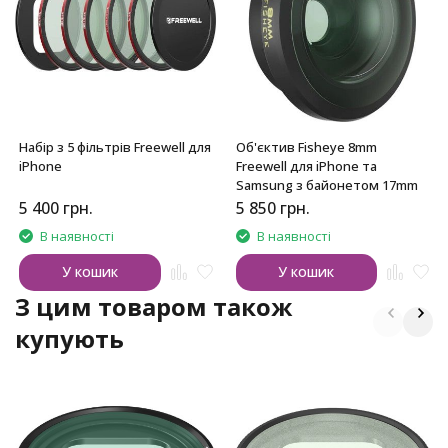
Набір з 5 фільтрів Freewell для
Об'єктив Fisheye 8mm
iPhone
Freewell для iPhone та
Samsung з байонетом 17mm
5 400
грн.
5 850
грн.
В наявності
В наявності
У кошик
У кошик
З цим товаром також
купують