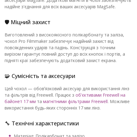
аксесуари MagSafe. Додаткові магніти в чохлі забезпечують
надійне з'єднання для всіх ваших аксесуарів MagSafe.
🛡️ Міцний захист
Виготовлений з високоякісного полікарбонату та заліза,
чохол Pro Filmmaker забезпечує надійний захист від
повсякденних ударів та падінь. Конструкція з точним
вирізом гарантує повний доступ до всіх кнопок і портів, а
підняті краї забезпечують додатковий захист екрана.
🧩 Сумісність та аксесуари
Цей чохол — обовʼязковий аксесуар для використання лінз
та фільтрів від Freewell. Працює з
об'єктивами Freewell на
байонет 17 мм
та
магнітними фільтрами Freewell
. Можливе
використання будь-яких сторонніх 17 мм лінз.
🔧 Технічні характеристики
Матеріал: Полікарбонат та залізо