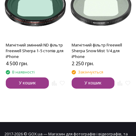
Магнітний змінний ND фільтр
Магнітний фільтр Freewell
Freewell Sherpa 1-5 стопів для
Sherpa Snow Mist 1/4 для
iPhone
iPhone
4 500
грн.
2 250
грн.
В наявності
Закінчується
У кошик
У кошик
2017-2026 © GOX.ua — Магазин для фотографів і відеографів, та