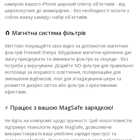
камерою вашого iPhone широкий спектр об'єктивів - від
ширококутних до анаморфних - без необхідності носити з
собою важку камеру і набір об'єктивів.
🧲 Магнітна система фільтрів
Миттєво покращуйте своє відео за допомогою магнітних
фільтрів Freewell Sherpa. Вбудоване магнітне кріплення дає
змогу приєднувати та змінювати фільтри за секунди - без
потреби у вкручуванні. Додайте ND-фільтри для правильної
експозиції за яскравого освітлення, поляризаційні для
зменшення відблисків, mist для згладжування шкіри та
розмиття джерел світла або фільтри з креативними
ефектами.
⚡ Працює з вашою MagSafe зарядкою!
Не йдіть на компроміс щодо зручності. Цей чохол повністю
підтримує технологію Apple MagSafe, дозволяючи
використовувати ваші улюблені зарядні пристрої та