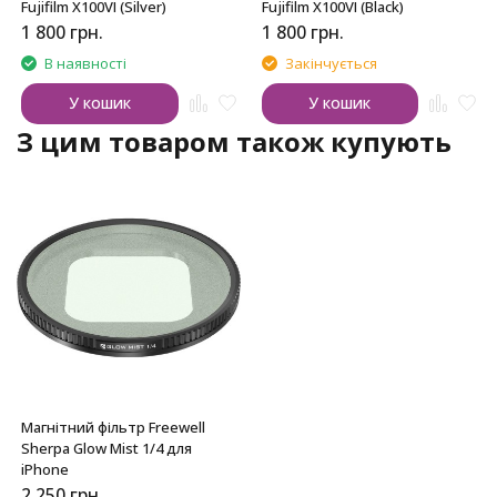
Fujifilm X100VI (Silver)
Fujifilm X100VI (Black)
1 800
грн.
1 800
грн.
В наявності
Закінчується
У кошик
У кошик
З цим товаром також купують
Магнітний фільтр Freewell
Sherpa Glow Mist 1/4 для
iPhone
2 250
грн.