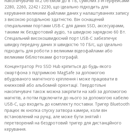
накопичувачів M.2 об'ємом до 8 ТБ, сумісних з інтерфейсами
2280, 2260, 2242 і 2230, що ідеально підходить для
керування великими файлами даних у налаштуваннях запису
з високою роздільною здатністю. Він оснащений
спеціальними портами USB-C для даних SSD, аксесуарами,
такими як бездротовий аудіо, та швидкою зарядкою 60 Вт.
Спеціальний високошвидкісний порт USB-C забезпечує
швидку передачу даних зі швидкістю 10 ГБ/с, що ідеально
підходить для роботи з великими відеофайлами або
великими бібліотеками фотографій.
Концентратор Pro SSD Hub кріпиться до будь-якого
смартфона з підтримкою MagSafe за допомогою
вбудованого магнітного кріплення і може працювати в
книжковій або альбомній орієнтації. Твердотільні
накопичувачі також можна закріпити на хабі за допомогою
магнітів, а потім підключити до нього за допомогою кабелю
USB-C, що входить до комплекту поставки. Тригер Bluetooth
працює як кнопка спуску затвора камери, коли він
встановлений на ручці, але може бути знятий і
перетворений на бездротовий тригер для дистанційного
керування.