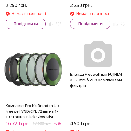
2 250
грн.
2 250
грн.
Немає в наявності
Немає в наявності
Повідомити
Повідомити
Бленда Freewell для FUJIFILM
XF 23mm f/2.8 з комплектом
фільтрів
Комплект Pro Kit Brandon Li x
Freewell VND/CPL 72mm на 1-
10 стопів з Black Glow Mist
16 720
грн.
4 500
грн.
17 600
грн.
-5%