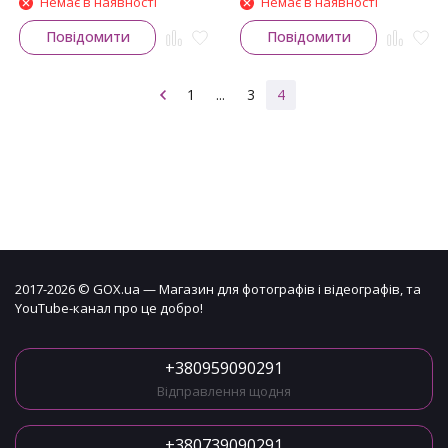
Немає в наявності
Немає в наявності
Повідомити
Повідомити
1
...
3
4
2017-2026 © GOX.ua — Магазин для фотографів і відеографів, та
YouTube-канал про це добро!
+380959090291
Відправлення щодня
+380739090291