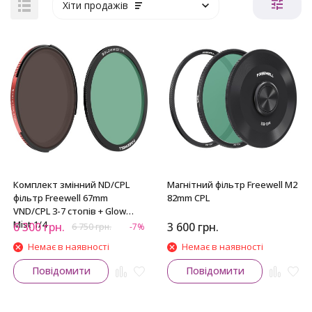
Хіти продажів
Комплект змінний ND/CPL
Магнітний фільтр Freewell M2
фільтр Freewell 67mm
82mm CPL
VND/CPL 3-7 стопів + Glow
Mist 1/4
6 300
грн.
3 600
грн.
6 750
грн.
-7%
Немає в наявності
Немає в наявності
Повідомити
Повідомити