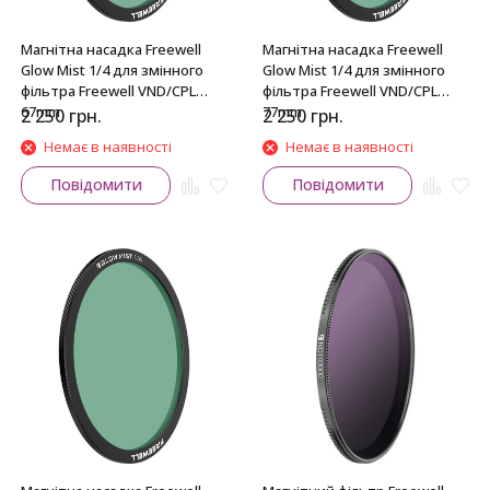
Магнітна насадка Freewell
Магнітна насадка Freewell
Glow Mist 1/4 для змінного
Glow Mist 1/4 для змінного
фільтра Freewell VND/CPL
фільтра Freewell VND/CPL
67mm
77mm
2 250
грн.
2 250
грн.
Немає в наявності
Немає в наявності
Повідомити
Повідомити