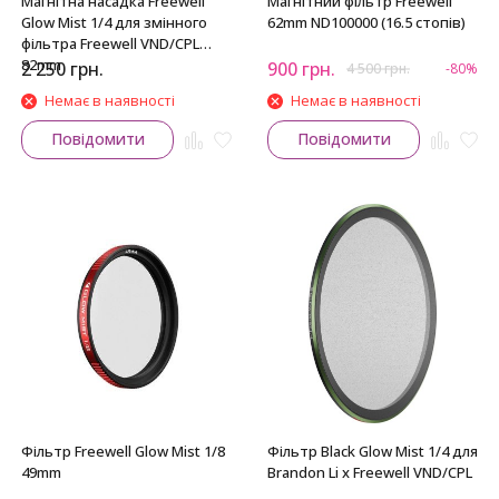
Магнітна насадка Freewell
Магнітний фільтр Freewell
Glow Mist 1/4 для змінного
62mm ND100000 (16.5 стопів)
фільтра Freewell VND/CPL
82mm
2 250
грн.
900
грн.
4 500
грн.
-80%
Немає в наявності
Немає в наявності
Повідомити
Повідомити
Фільтр Freewell Glow Mist 1/8
Фільтр Black Glow Mist 1/4 для
49mm
Brandon Li x Freewell VND/CPL