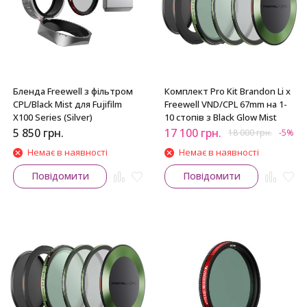
Бленда Freewell з фільтром
Комплект Pro Kit Brandon Li x
CPL/Black Mist для Fujifilm
Freewell VND/CPL 67mm на 1-
X100 Series (Silver)
10 стопів з Black Glow Mist
5 850
грн.
17 100
грн.
18 000
грн.
-5%
Немає в наявності
Немає в наявності
Повідомити
Повідомити