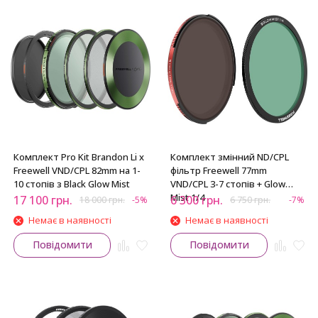
Комплект Pro Kit Brandon Li x
Комплект змінний ND/CPL
Freewell VND/CPL 82mm на 1-
фільтр Freewell 77mm
10 стопів з Black Glow Mist
VND/CPL 3-7 стопів + Glow
Mist 1/4
17 100
грн.
6 300
грн.
18 000
грн.
-5%
6 750
грн.
-7%
Немає в наявності
Немає в наявності
Повідомити
Повідомити