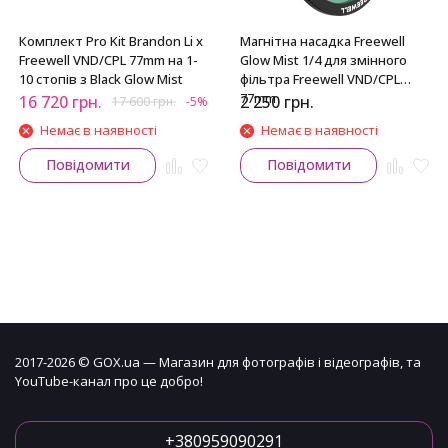
Комплект Pro Kit Brandon Li x
Магнітна насадка Freewell
Freewell VND/CPL 77mm на 1-
Glow Mist 1/4 для змінного
10 стопів з Black Glow Mist
фільтра Freewell VND/CPL
77mm
16 720
грн.
2 250
грн.
17 600
грн.
-5%
Немає в наявності
Немає в наявності
Повідомити
Повідомити
2017-2026 © GOX.ua — Магазин для фотографів і відеографів, та
YouTube-канал про це добро!
+380959090291