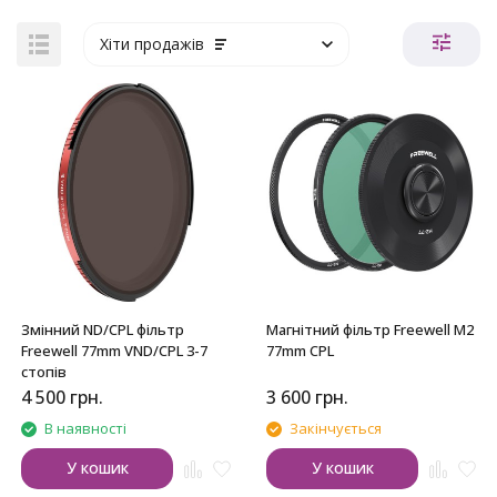
Хіти продажів
Змінний ND/CPL фільтр
Магнітний фільтр Freewell M2
Freewell 77mm VND/CPL 3-7
77mm CPL
стопів
4 500
грн.
3 600
грн.
В наявності
Закінчується
У кошик
У кошик