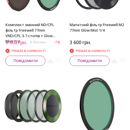
Комплект змінний ND/CPL
Магнітний фільтр Freewell M2
фільтр Freewell 77mm
77mm Glow Mist 1/4
VND/CPL 3-7 стопів + Glow
Mist 1/4
6 300
грн.
3 600
грн.
6 750
грн.
-7%
Немає в наявності
Немає в наявності
Повідомити
Повідомити