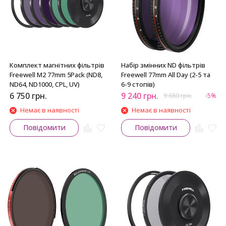
Комплект магнітних фільтрів
Набір змінних ND фільтрів
Freewell M2 77mm 5Pack (ND8,
Freewell 77mm All Day (2-5 та
ND64, ND1000, CPL, UV)
6-9 стопів)
6 750
грн.
9 240
грн.
9 680
грн.
-5%
Немає в наявності
Немає в наявності
Повідомити
Повідомити