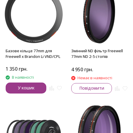
Базове кільце 77mm для
Змінний ND фільтр Freewell
Freewell x Brandon Li VND/CPL
77mm ND 2-5 стопів
1 350
грн.
4 950
грн.
В наявності
Немає в наявності
У кошик
Повідомити