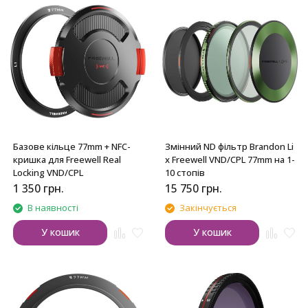
Базове кільце 77mm + NFC-
Змінний ND фільтр Brandon Li
кришка для Freewell Real
x Freewell VND/CPL 77mm на 1-
Locking VND/CPL
10 стопів
1 350
грн.
15 750
грн.
В наявності
Закінчується
У кошик
У кошик