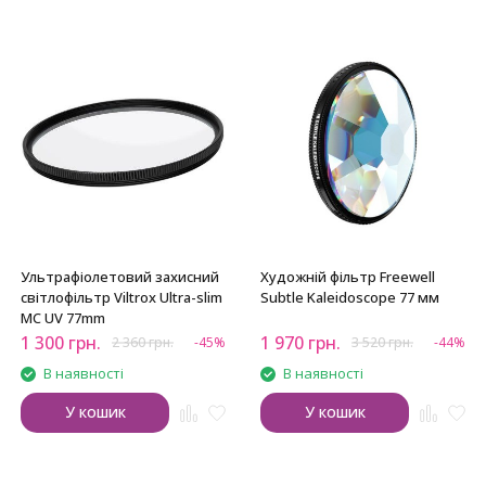
Ультрафіолетовий захисний
Художній фільтр Freewell
світлофільтр Viltrox Ultra-slim
Subtle Kaleidoscope 77 мм
MC UV 77mm
1 300
грн.
1 970
грн.
2 360
грн.
-45%
3 520
грн.
-44%
В наявності
В наявності
У кошик
У кошик