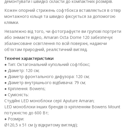
демонтувати і швидко скласти до компактних розмірів.
Кожен опорний стрижень софтбокса вставляється в отвір
монтажного кільця та швидко фіксується за допомогою
клямки.
Незалежно від того, чи фотографуєте ви групові портрети
або знімаєте відео, Amaran Octa Dome 120 забезпечує
збалансоване освітлення по всій поверхні, надаючи
об'єктам природний, реалістичний вигляд.
Технічні характеристики
● Тип: Октагональний купольний софтбокс;
● Діаметр: 120 см;
● Діаметр фронтального дифузора: 120 см;
● Діаметр внутрішнього відбивача: 79 см;
● Кріплення: Bowens;
● Сумісність:
Студійні LED моноблоки серії Aputure Amaran;
LED моноблоки інших брендів із кріпленням Bowens Mount
потужністю до 600 Вт;
● Розміри:
Ø120,5 x 51 см (у відкритому вигляді);