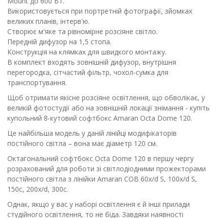
Mount до 600 Вт.
Використовується при портретній фотографії, зйомках
великих планів, інтерв'ю.
Створює м'яке та рівномірне розсіяне світло.
Передній дифузор на 1,5 стопа.
Конструкція на клямках для швидкого монтажу.
В комплект входять зовнішній дифузор, внутрішня
перегородка, сітчастий фільтр, чохол-сумка для
транспортування.
Щоб отримати якісне розсіяне освітлення, що обволікає, у
великій фотостудії або на зовнішній локації знімання - купіть
купольний 8-кутовий софтбокс Amaran Octa Dome 120.
Це найбільша модель у даній лінійці модифікаторів
постійного світла – вона має діаметр 120 см.
Октагональний софтбокс Octa Dome 120 в першу чергу
розрахований для роботи зі світлодіодними прожекторами
постійного світла з лінійки Amaran COB 60x/d S, 100x/d S,
150c, 200x/d, 300c.
Однак, якщо у вас у наборі освітлення є й інші прилади
студійного освітлення, то не біда. Завдяки наявності