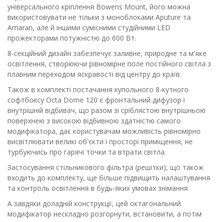
універсального кріплення Bowens Mount, його можна
використовувати не тільки з моноблоками Aputure та
Amaran, але й іншими сумісними студійними LED
прожекторами потужністю до 600 Вт.
8-секційний дизайн забезпечує заливне, природне та м'яке
освітлення, створюючи рівномірне поле постійного світла з
плавним переходом яскравості від центру до країв.
Також в комплекті постачання купольного 8-кутного
софтбоксу Octa Dome 120 є фронтальний дифузор і
внутрішній відбивач, що разом зі сріблястою внутрішньою
поверхнею з високою відбивною здатністю самого
модифікатора, дає користувачам можливість рівномірно
висвітлювати великі об'єкти і просторі приміщення, не
турбуючись про гарячі точки та втрати світла.
Застосування стільникового фільтра (решітки), що також
входить до комплекту, ще більше підвищить налаштування
та контроль освітлення в будь-яких умовах знімання.
А завдяки доладній конструкції, цей октагональний
модифікатор нескладно розгорнути, встановити, а потім