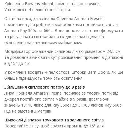
Кріплення Bowens Mount, компактна конструкція.
У комплекті 4-пелюсткові шторки.
Оптична насадка з лінзою Френеля Amaran Fresnel
призначена для роботи з моноблоками постійного світла
Amaran Ray 360c та 660c. Вона допомагає точно формувати
та регулювати світловий потік для різних сценаріїв
освітлення на знімальному майданчику.
Модифікатор оснащений скляною лінією діаметром 24,5 см
та дозволяє змінювати кут розсіювання променя в діапазоні
від 15° до 45°.
У комплект входять 4-пелюсткові шторки Barn Doors, які ще
більше підвищують точність освітлення.
Збільшення світлового потоку до 9 разів
Лінза Френеля Amaran Fresnel посилює світловий потік від
джерел постійного світла майже в 9 разів, досягаючи
значень 18110 люкс для Ray 360c і до 31700 люксів Ray 660c,
і це на відстані 3 метрів!
Широкий діапазон точкового та заливного світла
Повертайте лінзу, щоб звузити промінь до 15° для