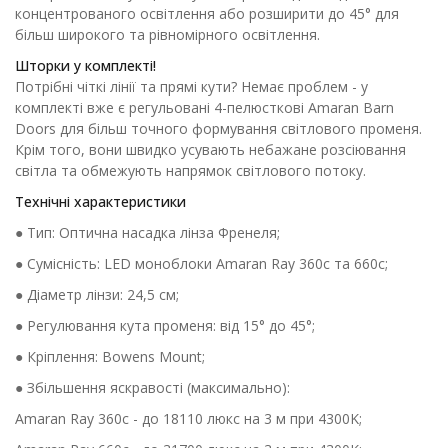
концентрованого освітлення або розширити до 45° для
більш широкого та рівномірного освітлення.
Шторки у комплекті!
Потрібні чіткі лінії та прямі кути? Немає проблем - у
комплекті вже є регульовані 4-пелюсткові Amaran Barn
Doors для більш точного формування світлового променя.
Крім того, вони швидко усувають небажане розсіювання
світла та обмежують напрямок світлового потоку.
Технічні характеристики
● Тип: Оптична насадка лінза Френеля;
● Сумісність: LED моноблоки Amaran Ray 360c та 660c;
● Діаметр лінзи: 24,5 см;
● Регулювання кута променя: від 15° до 45°;
● Кріплення: Bowens Mount;
● Збільшення яскравості (максимально):
Amaran Ray 360c - до 18110 люкс на 3 м при 4300K;