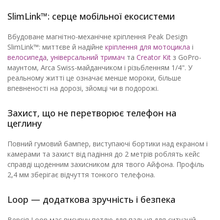
SlimLink™: серце мобільної екосистеми
Вбудоване магнітно-механічне кріплення Peak Design
SlimLink™: миттєве й надійне
кріплення для мотоцикла
і
велосипеда
,
універсальний тримач
та
Creator Kit
з GoPro-
маунтом, Arca Swiss-майданчиком і різьбленням 1/4". У
реальному житті це означає менше мороки, більше
впевненості на дорозі, зйомці чи в подорожі.
Захист, що не перетворює телефон на
цеглину
Повний гумовий бампер, виступаючі бортики над екраном і
камерами та захист від падіння до 2 метрів роблять кейс
справді щоденним захисником для твого Айфона. Профіль
2,4 мм зберігає відчуття тонкого телефона.
Loop — додаткова зручність і безпека
Версія Loop має висувну петлю для пальця для ситуацій,