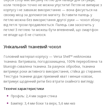
коли телефон точно не можна упустити! Петля не випирає з
корпусу і не заважає використанню — вона фіксується на
своєму місці за допомогою магніту. Вставити палець у
петлю можна без використання другої руки — чохол збоку
від петлі трохи продавлюється. Палець сам заскочить у
петлю! З петлею ти можеш бути впевнений, що смартфон
не впаде що б не сталося.
Унікальний тканевий чохол
Головний матеріал корпусу — Versa Shell™ нейлонова
тканина. Витривала, погодозахищена, 100% перероблена та
bluesign‑схвалена тканина. За рахунок обробки, тканина
витримує роки активного використання, стійка до стирання.
Текстура тканини додає приємний хват і менше ковзає,
витримує щоденний ритм без втрати охайного вигляду.
Технічні характеристики
Профіль: 2,4 мм задня стінка
Бампер: 3,4 мм боки та верх, 5,6 мм низ