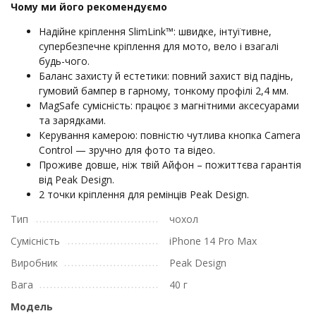
Чому ми його рекомендуємо
Надійне кріплення SlimLink™: швидке, інтуїтивне,
супербезпечне кріплення для мото, вело і взагалі
будь-чого.
Баланс захисту й естетики: повний захист від падінь,
гумовий бампер в гарному, тонкому профілі 2,4 мм.
MagSafe сумісність: працює з магнітними аксесуарами
та зарядками.
Керування камерою: повністю чутлива кнопка Camera
Control — зручно для фото та відео.
Проживе довше, ніж твій Айфон – пожиттєва гарантія
від Peak Design.
2 точки кріплення для ремінців Peak Design.
Тип
чохол
Сумісність
iPhone 14 Pro Max
Виробник
Peak Design
Вага
40 г
Модель