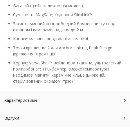
Вага: 40 г (±4 г залежно від моделі)
Сумісність: MagSafe; з’єднання SlimLink™
Захист: гумовий повнообвідний бампер; виступ над
екраном і камерами; падіння до 2 м
Кнопки: машинні анодовані алюмінієві
Точки кріплення: 2 для Anchor Link від Peak Design
(кріплення їх ремінців)
Корпус: Versa Shell™ нейлонова тканина, ультралегкий
полікарбонат; TPU-бампер; високотемпературні
неодимові магніти; керамічне кільце (цирконій,
стабілізований оксидом ітрію)
Характеристики
Відгуки