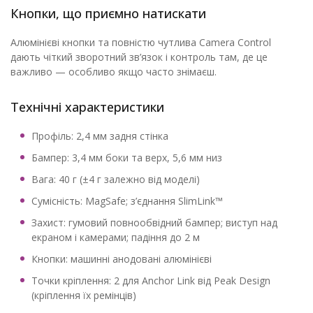
Кнопки, що приємно натискати
Алюмінієві кнопки та повністю чутлива Camera Control
дають чіткий зворотний зв’язок і контроль там, де це
важливо — особливо якщо часто знімаєш.
Технічні характеристики
Профіль: 2,4 мм задня стінка
Бампер: 3,4 мм боки та верх, 5,6 мм низ
Вага: 40 г (±4 г залежно від моделі)
Сумісність: MagSafe; з’єднання SlimLink™
Захист: гумовий повнообвідний бампер; виступ над
екраном і камерами; падіння до 2 м
Кнопки: машинні анодовані алюмінієві
Точки кріплення: 2 для Anchor Link від Peak Design
(кріплення їх ремінців)