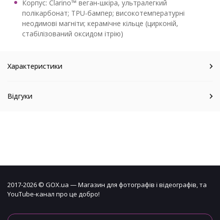
Корпус: Clarino™ веган‑шкіра, ультралегкий
полікарбонат; TPU-бампер; високотемпературні
неодимові магніти; керамічне кільце (цирконій,
стабілізований оксидом ітрію)
Характеристики
Відгуки
2017-2026 © GOX.ua — Магазин для фотографів і відеографів, та
YouTube-канал про це добро!