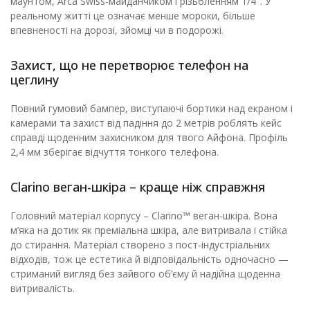
маунтом, Arca Swiss-майданчиком і різьбленням 1/4". У
реальному житті це означає менше мороки, більше
впевненості на дорозі, зйомці чи в подорожі.
Захист, що не перетворює телефон на
цеглину
Повний гумовий бампер, виступаючі бортики над екраном і
камерами та захист від падіння до 2 метрів роблять кейс
справді щоденним захисником для твого Айфона. Профіль
2,4 мм зберігає відчуття тонкого телефона.
Clarino веган-шкіра – краще ніж справжня
Головний матеріал корпусу – Clarino™ веган‑шкіра. Вона
м’яка на дотик як преміальна шкіра, але витривала і стійка
до стирання. Матеріал створено з пост‑індустріальних
відходів, тож це естетика й відповідальність одночасно —
стриманий вигляд без зайвого об’єму й надійна щоденна
витривалість.