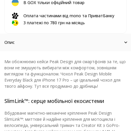
В GOX тільки офіційний товар
Оплата частинами від mono та ПриватБанку
3 платежі по 780 грн на місяць
Опис
Ми обожнюємо кейси Peak Design для смартфонів за те, що
вони не змушують вибирати між комфортом, зовнішнім
виглядом та функціоналом. Чохол Peak Design Mobile
Everyday Black для iPhone 17 Pro – це ідеальний чохол для
твого айфону. Тут все продумано до дрібниць!
SlimLink™: серце мобільної екосистеми
Вбудоване магнітно-механічне кріплення Peak Design
SlimLink™: миттєве й надійне кріплення для мотоцикла і
велосипеда, універсальний тримач та Creator Kit з GoPro-