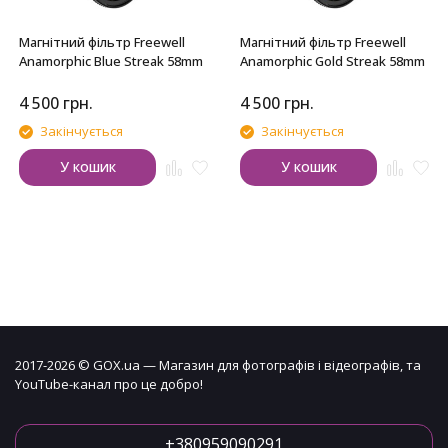
Магнітний фільтр Freewell
Магнітний фільтр Freewell
Anamorphic Blue Streak 58mm
Anamorphic Gold Streak 58mm
4 500
грн.
4 500
грн.
Закінчується
Закінчується
У кошик
У кошик
2017-2026 © GOX.ua — Магазин для фотографів і відеографів, та
YouTube-канал про це добро!
+380959090291