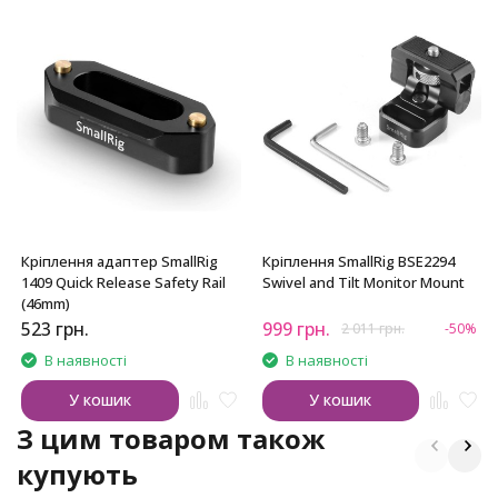
Кріплення адаптер SmallRig
Кріплення SmallRig BSE2294
1409 Quick Release Safety Rail
Swivel and Tilt Monitor Mount
(46mm)
523
грн.
999
грн.
2 011
грн.
-50%
В наявності
В наявності
У кошик
У кошик
З цим товаром також
купують