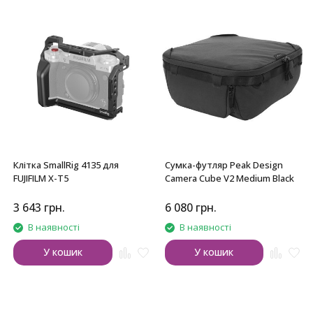
Клітка SmallRig 4135 для
Сумка-футляр Peak Design
FUJIFILM X-T5
Camera Cube V2 Medium Black
3 643
грн.
6 080
грн.
В наявності
В наявності
У кошик
У кошик